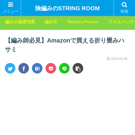
険編みのSTRING ROOM
メニュー
検索
編みの基礎知識
編み方
Replica Pocket
クロスメンテ
【編み師必見】Amazonで買える折り畳みハ
サミ
2020.03.08