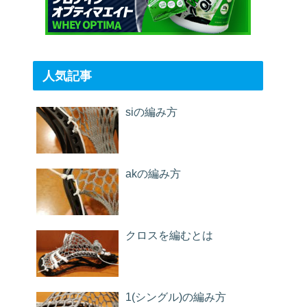
人気記事
siの編み方
akの編み方
クロスを編むとは
1(シングル)の編み方