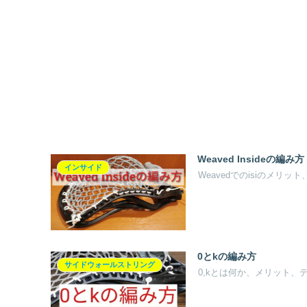
Weaved Insideの編み方
インサイド
Weavedでのisiのメ
0とkの編み方
サイドウォールストリング
0,kとは何か、メリット